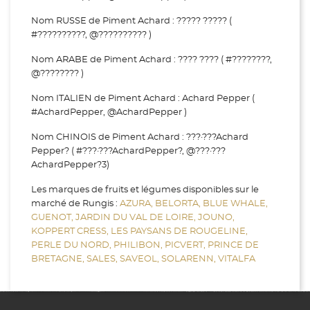
Nom RUSSE de Piment Achard : ????? ????? (
#??????????, @?????????? )
Nom ARABE de Piment Achard : ???? ???? ( #????????,
@???????? )
Nom ITALIEN de Piment Achard : Achard Pepper (
#AchardPepper, @AchardPepper )
Nom CHINOIS de Piment Achard : ???·???Achard
Pepper? ( #???·???AchardPepper?, @???·???
AchardPepper?3)
Les marques de fruits et légumes disponibles sur le
marché de Rungis :
AZURA,
BELORTA,
BLUE WHALE,
GUENOT,
JARDIN DU VAL DE LOIRE,
JOUNO,
KOPPERT CRESS,
LES PAYSANS DE ROUGELINE,
PERLE DU NORD,
PHILIBON,
PICVERT,
PRINCE DE
BRETAGNE,
SALES,
SAVEOL,
SOLARENN,
VITALFA