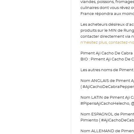
viandes, poissons, fromage
culinaires dont vous rêvez 
France répondra aux moindr
Les acheteurs désireux d'a
produits sur le MIN de Run
contacter directement via no
n’hésitez plus, contactez-nou
Piment Aji Cacho De Cabra 
BIO : Piment Aji Cacho De 
Les autres noms de Piment 
Nom ANGLAIS de Piment Aji
( #AjiCachoDeCabraPepper
Nom LATIN de Piment Aji Ca
#PiperisAjiCachoHelecho, @
Nom ESPAGNOL de Piment Aj
Pimiento ( #AjiCachoDeCa
Nom ALLEMAND de Piment A