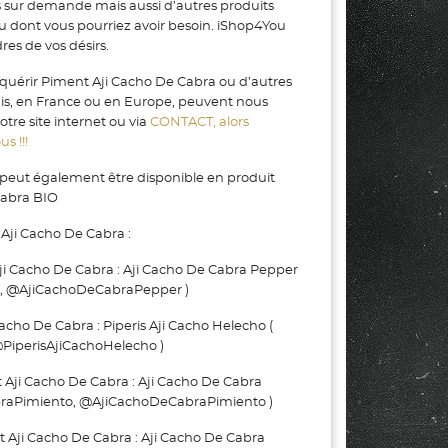
s sur demande mais aussi d’autres produits
ou dont vous pourriez avoir besoin. iShop4You
es de vos désirs.
cquérir Piment Aji Cacho De Cabra ou d’autres
gis, en France ou en Europe, peuvent nous
tre site internet ou via
CONTACT, alors
s !!!
peut également être disponible en produit
Cabra BIO
Aji Cacho De Cabra :
 Cacho De Cabra : Aji Cacho De Cabra Pepper
, @AjiCachoDeCabraPepper )
cho De Cabra : Piperis Aji Cacho Helecho (
PiperisAjiCachoHelecho )
i Cacho De Cabra : Aji Cacho De Cabra
braPimiento, @AjiCachoDeCabraPimiento )
ji Cacho De Cabra : Aji Cacho De Cabra