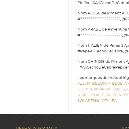
Pfeffer ( #AjiCachoDeCabra
Nom RUSSE de Piment Aji Ca
#????????????????????, @??
Nom ARABE de Piment Aji Ca
#?????????????????????, @?
Nom ITALIEN de Piment Aji 
#PepeAjiCachoDeCabra, @
Nom CHINOIS de Piment Aji
( #AjiCachoDeCabraPepper
Les marques de fruits et lé
AZURA,
BELORTA,
BLUE W
JOUNO,
KOPPERT CRESS,
NORD,
PHILIBON,
PICVERT
SOLARENN,
VITALFA
RESEAUX SOCIAUX
NO