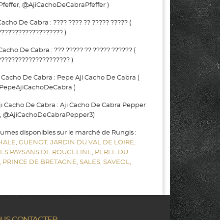
Pfeffer, @AjiCachoDeCabraPfeffer )
cho De Cabra : ???? ???? ?? ????? ????? (
?????????????????? )
cho De Cabra : ??? ????? ?? ????? ?????? (
???????????????????? )
Cacho De Cabra : Pepe Aji Cacho De Cabra (
PepeAjiCachoDeCabra )
 Cacho De Cabra : Aji Cacho De Cabra Pepper
, @AjiCachoDeCabraPepper3)
gumes disponibles sur le marché de Rungis :
HALE,
GUENOT,
JARDIN DU VAL DE LOIRE,
LES PAYSANS DE ROUGELINE,
PERLE DU
,
PRINCE DE BRETAGNE,
SALES,
SAVEOL,
US CONTACTER