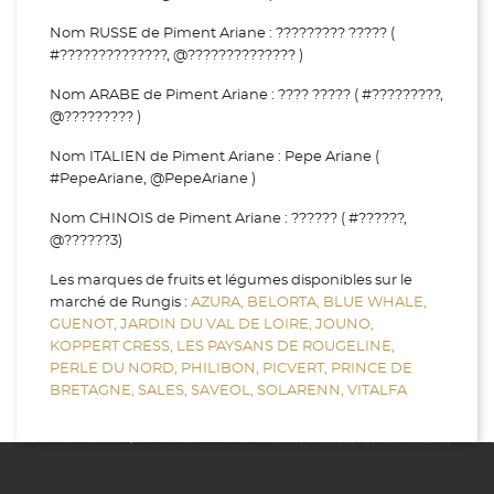
Nom RUSSE de Piment Ariane : ????????? ????? (
#??????????????, @?????????????? )
Nom ARABE de Piment Ariane : ???? ????? ( #?????????,
@????????? )
Nom ITALIEN de Piment Ariane : Pepe Ariane (
#PepeAriane, @PepeAriane )
Nom CHINOIS de Piment Ariane : ?????? ( #??????,
@??????3)
Les marques de fruits et légumes disponibles sur le
marché de Rungis :
AZURA,
BELORTA,
BLUE WHALE,
GUENOT,
JARDIN DU VAL DE LOIRE,
JOUNO,
KOPPERT CRESS,
LES PAYSANS DE ROUGELINE,
PERLE DU NORD,
PHILIBON,
PICVERT,
PRINCE DE
BRETAGNE,
SALES,
SAVEOL,
SOLARENN,
VITALFA