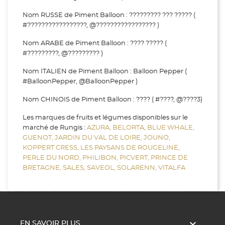
Nom RUSSE de Piment Balloon : ????????? ??? ????? (
#?????????????????, @????????????????? )
Nom ARABE de Piment Balloon : ???? ????? (
#?????????, @????????? )
Nom ITALIEN de Piment Balloon : Balloon Pepper (
#BalloonPepper, @BalloonPepper )
Nom CHINOIS de Piment Balloon : ???? ( #????, @????3)
Les marques de fruits et légumes disponibles sur le
marché de Rungis :
AZURA,
BELORTA,
BLUE WHALE,
GUENOT,
JARDIN DU VAL DE LOIRE,
JOUNO,
KOPPERT CRESS,
LES PAYSANS DE ROUGELINE,
PERLE DU NORD,
PHILIBON,
PICVERT,
PRINCE DE
BRETAGNE,
SALES,
SAVEOL,
SOLARENN,
VITALFA

EN SAVOIR PLUS