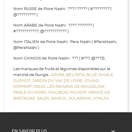
Nom RUSSE de Poire Nashi : ???? ????? ( #?????????,
@????????? )
Nom ARABE de Poire Nashi : ???? ??????? (
#???????????, @??????????? )
Nom ITALIEN de Poire Nashi : Pera Nashi ( #PeraNashi,
@PeraNashi )
Nom CHINOIS de Poire Nashi : ??? ( #???, @???3)
Les marques de fruits et légumes disponibles sur le
marché de Rungis :
AZURA,
BELORTA,
BLUE WHALE,
GUENOT,
JARDIN DU VAL DE LOIRE,
JOUNO,
KOPPERT CRESS,
LES PAYSANS DE ROUGELINE,
PERLE DU NORD,
PHILIBON,
PICVERT,
PRINCE DE
BRETAGNE,
SALES,
SAVEOL,
SOLARENN,
VITALFA

EN SAVOIR PLUS