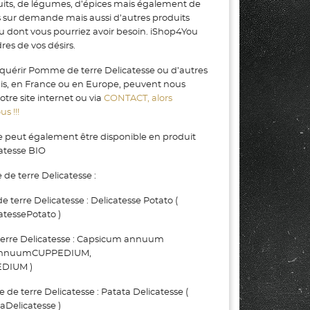
uits, de légumes, d’épices mais également de
s sur demande mais aussi d’autres produits
ou dont vous pourriez avoir besoin. iShop4You
es de vos désirs.
cquérir Pomme de terre Delicatesse ou d’autres
gis, en France ou en Europe, peuvent nous
tre site internet ou via
CONTACT, alors
s !!!
 peut également être disponible en produit
atesse BIO
e terre Delicatesse :
rre Delicatesse : Delicatesse Potato (
atessePotato )
rre Delicatesse : Capsicum annuum
annuumCUPPEDIUM,
DIUM )
terre Delicatesse : Patata Delicatesse (
aDelicatesse )