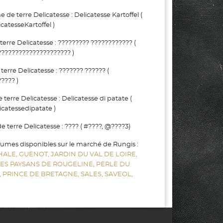
erre Delicatesse : Delicatesse Kartoffel (
catesseKartoffel )
e Delicatesse : ????????? ???????????? (
???????????????????? )
e Delicatesse : ??????? ?????? (
???? )
re Delicatesse : Delicatesse di patate (
catessedipatate )
rre Delicatesse : ???? ( #????, @????3)
gumes disponibles sur le marché de Rungis :
HALE,
GUENOT,
JARDIN DU VAL DE LOIRE,
LES PAYSANS DE ROUGELINE,
PERLE DU
,
PRINCE DE BRETAGNE,
SALES,
SAVEOL,