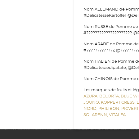
Nom ALLEMAND de Pomme de t
#DelicatesseKartoffel, @Deli
Nom RUSSE de Pomme de terr
#?????????????????????, @?
Nom ARABE de Pomme de terr
#?????????????, @?????????
Nom ITALIEN de Pomme de ter
#Delicatessedipatate, @Deli
Nom CHINOIS de Pomme de te
Les marques de fruits et lé
AZURA,
BELORTA,
BLUE W
JOUNO,
KOPPERT CRESS,
NORD,
PHILIBON,
PICVERT
SOLARENN,
VITALFA