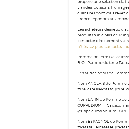
propose une sélection de fr
viandes, poissons, fromage
culinaires dont vous rêvez 
France répondra aux moindr
Les acheteurs désireux d'a
produits sur le MIN de Run
contacter directement via no
n’hésitez plus, contactez-nou
Pomme de terre Delicatesse
BIO : Pomme de terre Delic
Les autres noms de Pomme d
Nom ANGLAIS de Pomme de te
#DelicatessePotato, @Delic
Nom LATIN de Pomme de te
CUPPEDIUM ( #Capsicum
@CapsicumannuumCUPPE
Nom ESPAGNOL de Pomme de 
#PatataDelicatesse, @Patat