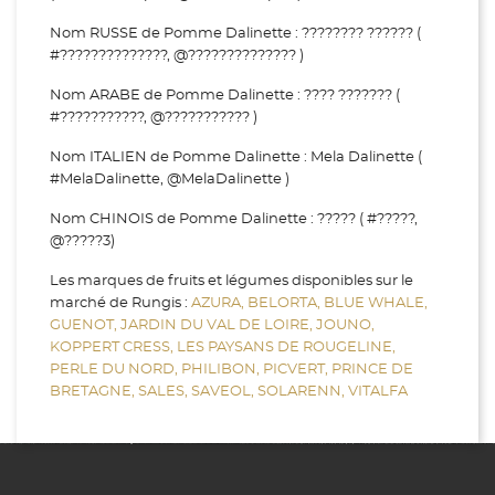
Nom RUSSE de Pomme Dalinette : ???????? ?????? (
#??????????????, @?????????????? )
Nom ARABE de Pomme Dalinette : ???? ??????? (
#???????????, @??????????? )
Nom ITALIEN de Pomme Dalinette : Mela Dalinette (
#MelaDalinette, @MelaDalinette )
Nom CHINOIS de Pomme Dalinette : ????? ( #?????,
@?????3)
Les marques de fruits et légumes disponibles sur le
marché de Rungis :
AZURA,
BELORTA,
BLUE WHALE,
GUENOT,
JARDIN DU VAL DE LOIRE,
JOUNO,
KOPPERT CRESS,
LES PAYSANS DE ROUGELINE,
PERLE DU NORD,
PHILIBON,
PICVERT,
PRINCE DE
BRETAGNE,
SALES,
SAVEOL,
SOLARENN,
VITALFA