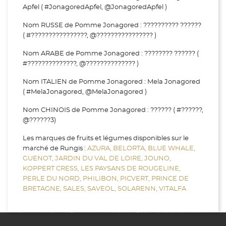
Apfel ( #JonagoredApfel, @JonagoredApfel )
Nom RUSSE de Pomme Jonagored : ?????????? ??????
( #????????????????, @???????????????? )
Nom ARABE de Pomme Jonagored : ???????? ?????? (
#??????????????, @?????????????? )
Nom ITALIEN de Pomme Jonagored : Mela Jonagored
( #MelaJonagored, @MelaJonagored )
Nom CHINOIS de Pomme Jonagored : ?????? ( #??????,
@??????3)
Les marques de fruits et légumes disponibles sur le
marché de Rungis :
AZURA,
BELORTA,
BLUE WHALE,
GUENOT,
JARDIN DU VAL DE LOIRE,
JOUNO,
KOPPERT CRESS,
LES PAYSANS DE ROUGELINE,
PERLE DU NORD,
PHILIBON,
PICVERT,
PRINCE DE
BRETAGNE,
SALES,
SAVEOL,
SOLARENN,
VITALFA