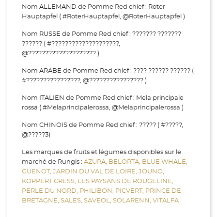
Nom ALLEMAND de Pomme Red chief : Roter
Hauptapfel ( #RoterHauptapfel, @RoterHauptapfel )
Nom RUSSE de Pomme Red chief : ??????? ???????
?????? ( #????????????????????,
@???????????????????? )
Nom ARABE de Pomme Red chief : ???? ?????? ?????? (
#????????????????, @???????????????? )
Nom ITALIEN de Pomme Red chief : Mela principale
rossa ( #Melaprincipalerossa, @Melaprincipalerossa )
Nom CHINOIS de Pomme Red chief : ????? ( #?????,
@?????3)
Les marques de fruits et légumes disponibles sur le
marché de Rungis :
AZURA,
BELORTA,
BLUE WHALE,
GUENOT,
JARDIN DU VAL DE LOIRE,
JOUNO,
KOPPERT CRESS,
LES PAYSANS DE ROUGELINE,
PERLE DU NORD,
PHILIBON,
PICVERT,
PRINCE DE
BRETAGNE,
SALES,
SAVEOL,
SOLARENN,
VITALFA