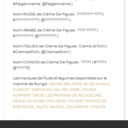
#Feigencreme, @Feigencreme )
Nom RUSSE de Crème De Figues : ???????? ???? (
#????????????, @???????????? )
Nom ARABE de Crème De Figues : ???? ????? (
#?????????, @????????? )
Nom ITALIEN de Crème De Figues : Crema di fichi (
#Cremadifichi, @Cremadifichi )
Nom CHINOIS de Crème De Figues : ????? ( #?????,
@?????3)
Les marques de fruits et légumes disponibles sur le
marché de Rungis :
AZURA,
BELORTA,
BLUE WHALE,
GUENOT,
JARDIN DU VAL DE LOIRE,
JOUNO,
KOPPERT CRESS,
LES PAYSANS DE ROUGELINE,
PERLE DU NORD,
PHILIBON,
PICVERT,
PRINCE DE
BRETAGNE,
SALES,
SAVEOL,
SOLARENN,
VITALFA