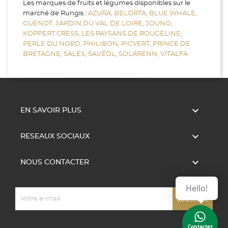
Les marques de fruits et légumes disponibles sur le
marché de Rungis :
AZURA,
BELORTA,
BLUE WHALE,
GUENOT,
JARDIN DU VAL DE LOIRE,
JOUNO,
KOPPERT CRESS,
LES PAYSANS DE ROUGELINE,
PERLE DU NORD,
PHILIBON,
PICVERT,
PRINCE DE
BRETAGNE,
SALES,
SAVEOL,
SOLARENN,
VITALFA

EN SAVOIR PLUS

RESEAUX SOCIAUX

NOUS CONTACTER
Hello!
Contactez