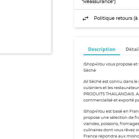
"Réassurance")
Politique retours (
Description
Détai
iShop4You vous propose et 
Séché
Ail Séché est connu dans le 
cuisiniers et les restaurateu
PRODUITS THAILANDAIS. Ail S
commercialisé et exporté p
iShop4You est basé en Fran
propose une sélection de fr
viandes, poissons, fromage
culinaires dont vous rêvez 
France répondra aux moindr