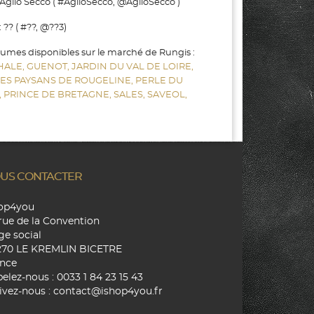
Aglio Secco ( #AglioSecco, @AglioSecco )
?? ( #??, @??3)
gumes disponibles sur le marché de Rungis :
HALE,
GUENOT,
JARDIN DU VAL DE LOIRE,
LES PAYSANS DE ROUGELINE,
PERLE DU
,
PRINCE DE BRETAGNE,
SALES,
SAVEOL,
US CONTACTER
hop4you
rue de la Convention
ge social
270 LE KREMLIN BICETRE
nce
elez-nous :
0033 1 84 23 15 43
ivez-nous :
contact@ishop4you.fr