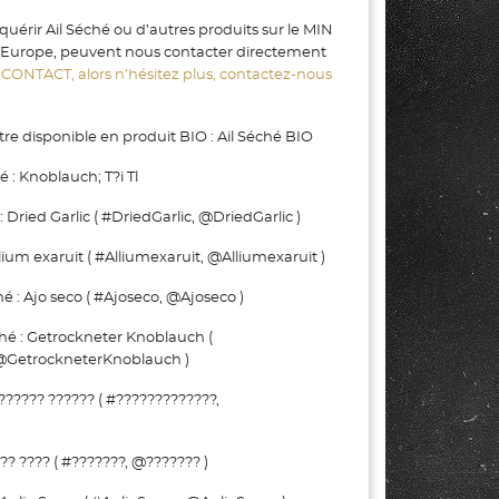
uérir Ail Séché ou d’autres produits sur le MIN
 Europe, peuvent nous contacter directement
a
CONTACT, alors n’hésitez plus, contactez-nous
re disponible en produit BIO : Ail Séché BIO
 : Knoblauch; T?i Tl
Dried Garlic ( #DriedGarlic, @DriedGarlic )
ium exaruit ( #Alliumexaruit, @Alliumexaruit )
: Ajo seco ( #Ajoseco, @Ajoseco )
 : Getrockneter Knoblauch (
@GetrockneterKnoblauch )
????? ?????? ( #?????????????,
? ???? ( #???????, @??????? )