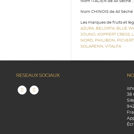
Nom ITALIEN de Ail Séché : 
Nom CHINOIS de Ail Séché : 
Les marques de fruits et lé
AZURA,
BELORTA,
BLUE W
JOUNO,
KOPPERT CRESS,
NORD,
PHILIBON,
PICVERT
SOLARENN,
VITALFA
RESEAUX SOCIAUX
NO
is
38 
Siè
94
Fra
App
Écr