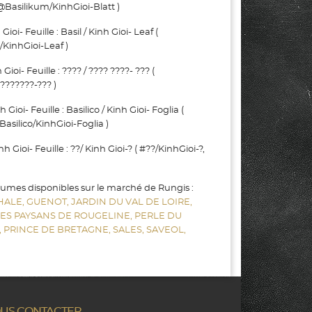
@Basilikum/KinhGioi-Blatt )
oi- Feuille : Basil / Kinh Gioi- Leaf (
/KinhGioi-Leaf )
oi- Feuille : ???? / ???? ????- ??? (
???????-??? )
ioi- Feuille : Basilico / Kinh Gioi- Foglia (
Basilico/KinhGioi-Foglia )
Gioi- Feuille : ??/ Kinh Gioi-? ( #??/KinhGioi-?,
gumes disponibles sur le marché de Rungis :
HALE,
GUENOT,
JARDIN DU VAL DE LOIRE,
LES PAYSANS DE ROUGELINE,
PERLE DU
,
PRINCE DE BRETAGNE,
SALES,
SAVEOL,
US CONTACTER