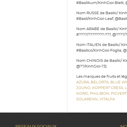
#Basilikum/KinhGioi-Blatt, 
Nom RUSSE de Basilic/ Kinh Gi
#Basil/KinhGioi-Leaf, @Basil
Nom ARABE de Basilic/ Kinh Gi
#????/????????-???, @????/?
Nom ITALIEN de Basilic/ Kinh G
#Basilico/KinhGioi-Foglia, @
Nom CHINOIS de Basilic/ Kinh 
@??/KinhGioi-?3)
Les marques de fruits et lé
AZURA,
BELORTA,
BLUE W
JOUNO,
KOPPERT CRESS,
NORD,
PHILIBON,
PICVERT
SOLARENN,
VITALFA
RESEAUX SOCIAUX
NO