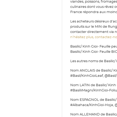
viandes, poissons, fromage
culinaires dont vous rêvez 
France répondra aux moindr
Les acheteurs désireux d'acqu
produits sur le MIN de Run
contacter directement via no
n’hésitez plus, contactez-nou
Basilic/ Kinh Gioi- Feuille 
Basilic/ Kinh Gioi- Feuille BI
Les autres noms de Basilic/ Ki
Nom ANGLAIS de Basilic/ Kinh 
#Basil/KinhGioiLeaf, @Basil/
Nom LATIN de Basilic/ Kinh Gi
#BasiliiMagni/KinhGioi-Foli
Nom ESPAGNOL de Basilic/ Kin
#Albahaca/KinhGioi-Hoja, 
Nom ALLEMAND de Basilic/ Kin