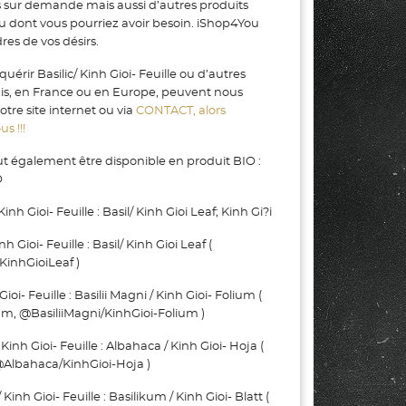
s sur demande mais aussi d’autres produits
ou dont vous pourriez avoir besoin. iShop4You
es de vos désirs.
érir Basilic/ Kinh Gioi- Feuille ou d’autres
gis, en France ou en Europe, peuvent nous
tre site internet ou via
CONTACT, alors
s !!!
peut également être disponible en produit BIO :
O
nh Gioi- Feuille : Basil/ Kinh Gioi Leaf; Kinh Gi?i
Gioi- Feuille : Basil/ Kinh Gioi Leaf (
KinhGioiLeaf )
oi- Feuille : Basilii Magni / Kinh Gioi- Folium (
um, @BasiliiMagni/KinhGioi-Folium )
h Gioi- Feuille : Albahaca / Kinh Gioi- Hoja (
@Albahaca/KinhGioi-Hoja )
h Gioi- Feuille : Basilikum / Kinh Gioi- Blatt (