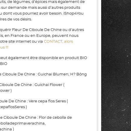
uits, de légumes, d’épices mais également de
s sur demande mais aussi d’autres produits
ou dont vous pourriez avoir besoin. iShop4You
es de vos désirs.
quérir Fleur De Ciboule De Chine ou d’autres
gis, en France ou en Europe, peuvent nous
tre site internet ou via
CONTACT, alors
s !!!
peut également être disponible en produit BIO
 BIO
e Ciboule De Chine : Guichai Blumen; H? Bông
boule De Chine : Guichai Flower (
ower )
le De Chine : Vere cepa flos Seres (
epaflosSeres )
iboule De Chine : Flor de cebolla de
ebolladeprimaverachina,
china )