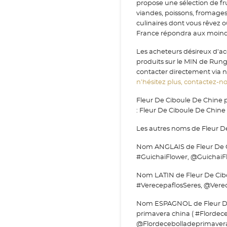
propose une sélection de fr
viandes, poissons, fromage
culinaires dont vous rêvez 
France répondra aux moindr
Les acheteurs désireux d'ac
produits sur le MIN de Run
contacter directement via no
n’hésitez plus, contactez-nou
Fleur De Ciboule De Chine 
: Fleur De Ciboule De Chine
Les autres noms de Fleur D
Nom ANGLAIS de Fleur De Ci
#GuichaiFlower, @GuichaiFl
Nom LATIN de Fleur De Cibou
#VerecepaflosSeres, @Verec
Nom ESPAGNOL de Fleur De C
primavera china ( #Flordec
@Flordecebolladeprimavera