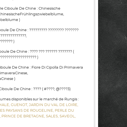
Ciboule De Chine : Chinesische
ChinesischeFrühlingszwiebelblume,
belblume )
ule De Chine : ????????? ???????? ???????
??????????????,
?????? )
ule De Chine : ???? ??? ?????? ??????? (
?????????????????? )
oule De Chine : Fiore Di Cipolla Di Primavera
rimaveraCinese,
Cinese )
boule De Chine : ???? ( #????, @????3)
gumes disponibles sur le marché de Rungis :
HALE,
GUENOT,
JARDIN DU VAL DE LOIRE,
LES PAYSANS DE ROUGELINE,
PERLE DU
,
PRINCE DE BRETAGNE,
SALES,
SAVEOL,