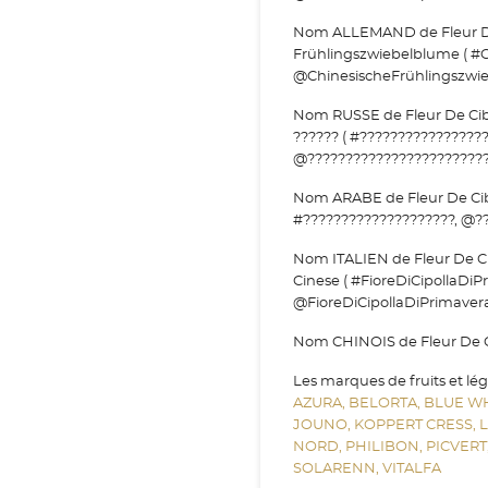
Nom ALLEMAND de Fleur De 
Frühlingszwiebelblume ( #
@ChinesischeFrühlingszwie
Nom RUSSE de Fleur De Cibo
?????? ( #????????????????
@????????????????????????
Nom ARABE de Fleur De Cibo
#????????????????????, @??
Nom ITALIEN de Fleur De Cib
Cinese ( #FioreDiCipollaDiP
@FioreDiCipollaDiPrimavera
Nom CHINOIS de Fleur De Ci
Les marques de fruits et lé
AZURA,
BELORTA,
BLUE W
JOUNO,
KOPPERT CRESS,
NORD,
PHILIBON,
PICVERT
SOLARENN,
VITALFA