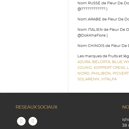
Nom RUSSE de Fleur De Dok 
@???????????? )
Nom ARABE de Fleur De Dok 
Nom ITALIEN de Fleur De Do
@DokKhaFiore )
Nom CHINOIS de Fleur De Do
Les marques de fruits et lé
AZURA,
BELORTA,
BLUE W
JOUNO,
KOPPERT CRESS,
NORD,
PHILIBON,
PICVERT
SOLARENN,
VITALFA
RESEAUX SOCIAUX
NO
is
38 