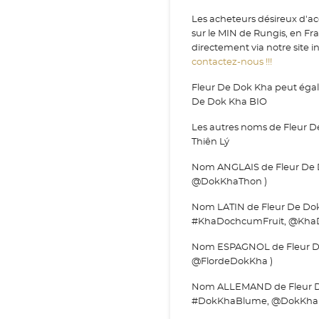
Les acheteurs désireux d'ac
sur le MIN de Rungis, en F
directement via notre site i
contactez-nous !!!
Fleur De Dok Kha peut égale
De Dok Kha BIO
Les autres noms de Fleur 
Thiên Lý
Nom ANGLAIS de Fleur De 
@DokKhaThon )
Nom LATIN de Fleur De Dok 
#KhaDochcumFruit, @KhaD
Nom ESPAGNOL de Fleur De 
@FlordeDokKha )
Nom ALLEMAND de Fleur De
#DokKhaBlume, @DokKha