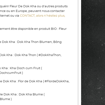
quérir Fleur De Dok Kha ou d’autres produits
rance ou en Europe, peuvent nous contacter
nternet ou via
CONTACT, alors n’hésitez plus,
ment être disponible en produit BIO : Fleur
De Dok Kha : Dok Kha Thon Blumen; Bông
Dok Kha : Dok Kha Thon ( #DokKhaThon,
Kha : Kha Doch cum Fruit (
ochcumFruit )
Dok Kha : Flor de Dok Kha ( #FlordeDokKha,
 Dok Kha : Dok Kha Blume (
Blume )