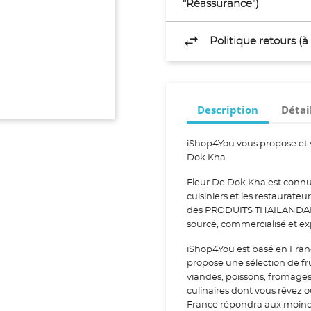
"Réassurance")
Politique retours (
Description
Détai
iShop4You vous propose et 
Dok Kha
Fleur De Dok Kha est connu 
cuisiniers et les restaurate
des PRODUITS THAILANDAIS. 
sourcé, commercialisé et e
iShop4You est basé en Fran
propose une sélection de fr
viandes, poissons, fromage
culinaires dont vous rêvez 
France répondra aux moindr