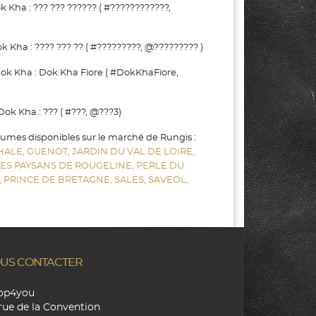
Kha : ??? ??? ?????? ( #????????????,
Kha : ???? ??? ?? ( #?????????, @????????? )
k Kha : Dok Kha Fiore ( #DokKhaFiore,
k Kha : ??? ( #???, @???3)
gumes disponibles sur le marché de Rungis :
HALE,
GUENOT,
JARDIN DU VAL DE LOIRE,
LES PAYSANS DE ROUGELINE,
PERLE DU
,
PRINCE DE BRETAGNE,
SALES,
SAVEOL,
US CONTACTER
hop4you
rue de la Convention