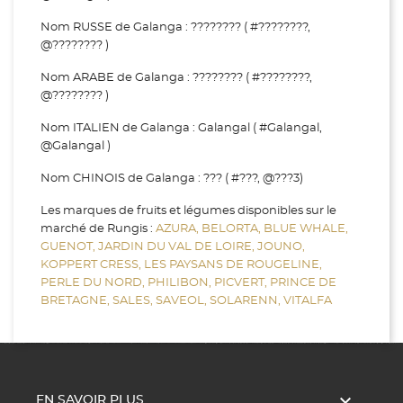
Nom RUSSE de Galanga : ???????? ( #????????,
@???????? )
Nom ARABE de Galanga : ???????? ( #????????,
@???????? )
Nom ITALIEN de Galanga : Galangal ( #Galangal,
@Galangal )
Nom CHINOIS de Galanga : ??? ( #???, @???3)
Les marques de fruits et légumes disponibles sur le
marché de Rungis :
AZURA,
BELORTA,
BLUE WHALE,
GUENOT,
JARDIN DU VAL DE LOIRE,
JOUNO,
KOPPERT CRESS,
LES PAYSANS DE ROUGELINE,
PERLE DU NORD,
PHILIBON,
PICVERT,
PRINCE DE
BRETAGNE,
SALES,
SAVEOL,
SOLARENN,
VITALFA

EN SAVOIR PLUS