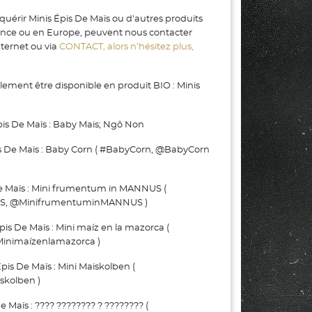
quérir Minis Épis De Maïs ou d’autres produits
rance ou en Europe, peuvent nous contacter
nternet ou via
CONTACT, alors n’hésitez plus,
lement être disponible en produit BIO : Minis
pis De Maïs : Baby Mais; Ngô Non
 De Maïs : Baby Corn ( #BabyCorn, @BabyCorn
e Maïs : Mini frumentum in MANNUS (
S, @MinifrumentuminMANNUS )
 De Maïs : Mini maíz en la mazorca (
inimaízenlamazorca )
s De Maïs : Mini Maiskolben (
skolben )
Maïs : ???? ???????? ? ???????? (