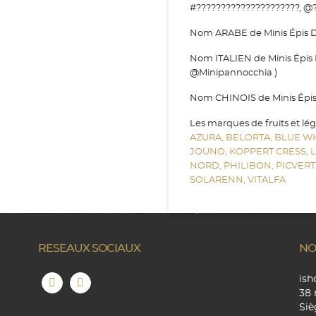
#?????????????????????, @?
Nom ARABE de Minis Épis De 
Nom ITALIEN de Minis Épis 
@Minipannocchia )
Nom CHINOIS de Minis Épis D
Les marques de fruits et lé
AZURA,
BELORTA,
BLUE W
JOUNO,
KOPPERT CRESS,
NORD,
PHILIBON,
PICVERT
SOLARENN,
VITALFA
RESEAUX SOCIAUX
NO
is
38 
Siè