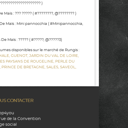
???????????????????? )
Maïs : ??? ????? ( #????????, @???????? )
De Maïs : Mini pannocchia ( #Minipannocchia,
e Maïs : ????? ( #?????, @?????3)
gumes disponibles sur le marché de Rungis :
HALE,
GUENOT,
JARDIN DU VAL DE LOIRE,
LES PAYSANS DE ROUGELINE,
PERLE DU
,
PRINCE DE BRETAGNE,
SALES,
SAVEOL,
US CONTACTER
hop4you
rue de la Convention
ge social