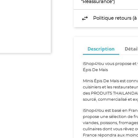
"Réassurance")
Politique retours (
Description
Détai
iShop4You vous propose et 
Épis De Maïs
Minis Épis De Maïs est connu
cuisiniers et les restaurateu
des PRODUITS THAILANDAIS. M
sourcé, commercialisé et e
iShop4You est basé en Fran
propose une sélection de fr
viandes, poissons, fromage
culinaires dont vous rêvez 
France répondra aux moindr