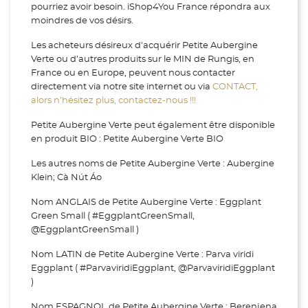
pourriez avoir besoin. iShop4You France répondra aux
moindres de vos désirs.
Les acheteurs désireux d'acquérir Petite Aubergine
Verte ou d’autres produits sur le MIN de Rungis, en
France ou en Europe, peuvent nous contacter
directement via notre site internet ou via
CONTACT,
alors n’hésitez plus, contactez-nous !!!
Petite Aubergine Verte peut également être disponible
en produit BIO : Petite Aubergine Verte BIO
Les autres noms de Petite Aubergine Verte : Aubergine
Klein; Cà Nút Áo
Nom ANGLAIS de Petite Aubergine Verte : Eggplant
Green Small ( #EggplantGreenSmall,
@EggplantGreenSmall )
Nom LATIN de Petite Aubergine Verte : Parva viridi
Eggplant ( #ParvaviridiEggplant, @ParvaviridiEggplant
)
Nom ESPAGNOL de Petite Aubergine Verte : Berenjena