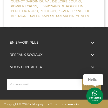
GUENOT,
JARDIN DU VAL DE LOIRE,
JOUNO,
KOPPERT CRESS,
LES PAYSANS DE ROUGELINE,
PERLE DU NORD,
PHILIBON,
PICVERT,
PRINCE DE
BRETAGNE,
SALES,
SAVEOL,
SOLARENN,
VITALFA

EN SAVOIR PLUS

RESEAUX SOCIAUX

NOUS CONTACTER
Hello!
Contactez
nous
Copyright © 2026 - Ishop4you - Tous droits réservés.