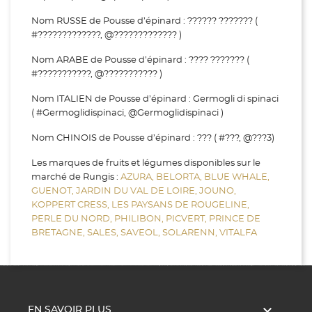
Nom RUSSE de Pousse d’épinard : ?????? ??????? (
#?????????????, @????????????? )
Nom ARABE de Pousse d’épinard : ???? ??????? (
#???????????, @??????????? )
Nom ITALIEN de Pousse d’épinard : Germogli di spinaci
( #Germoglidispinaci, @Germoglidispinaci )
Nom CHINOIS de Pousse d’épinard : ??? ( #???, @???3)
Les marques de fruits et légumes disponibles sur le
marché de Rungis :
AZURA,
BELORTA,
BLUE WHALE,
GUENOT,
JARDIN DU VAL DE LOIRE,
JOUNO,
KOPPERT CRESS,
LES PAYSANS DE ROUGELINE,
PERLE DU NORD,
PHILIBON,
PICVERT,
PRINCE DE
BRETAGNE,
SALES,
SAVEOL,
SOLARENN,
VITALFA

EN SAVOIR PLUS