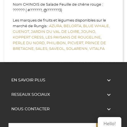
Nom CHINOIS de Salade Feuille de chêne rouge :
?????? ( #??????, @??????3)
Les marques de fruits et légumes disponibles sur le
marché de Rungis :
AZURA,
BELORTA,
BLUE WHALE,
GUENOT,
JARDIN DU VAL DE LOIRE,
JOUNO,
KOPPERT CRESS,
LES PAYSANS DE ROUGELINE,
PERLE DU NORD,
PHILIBON,
PICVERT,
PRINCE DE
BRETAGNE,
SALES,
SAVEOL,
SOLARENN,
VITALFA

EN SAVOIR PLUS

RESEAUX SOCIAUX

NOUS CONTACTER
Hello!