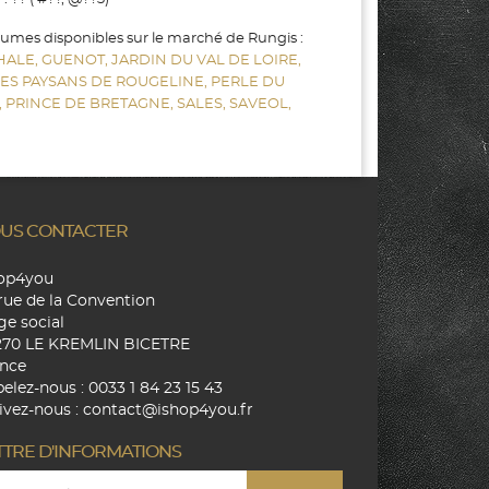
gumes disponibles sur le marché de Rungis :
HALE,
GUENOT,
JARDIN DU VAL DE LOIRE,
LES PAYSANS DE ROUGELINE,
PERLE DU
,
PRINCE DE BRETAGNE,
SALES,
SAVEOL,
US CONTACTER
hop4you
rue de la Convention
ge social
270 LE KREMLIN BICETRE
nce
elez-nous :
0033 1 84 23 15 43
ivez-nous :
contact@ishop4you.fr
TTRE D'INFORMATIONS