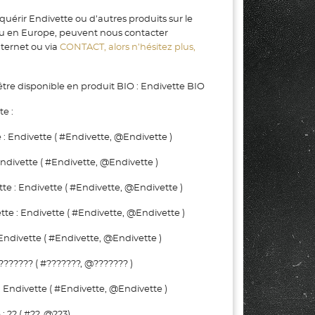
uérir Endivette ou d’autres produits sur le
u en Europe, peuvent nous contacter
nternet ou via
CONTACT, alors n’hésitez plus,
re disponible en produit BIO : Endivette BIO
e :
 Endivette ( #Endivette, @Endivette )
divette ( #Endivette, @Endivette )
: Endivette ( #Endivette, @Endivette )
 : Endivette ( #Endivette, @Endivette )
ndivette ( #Endivette, @Endivette )
?????? ( #???????, @??????? )
Endivette ( #Endivette, @Endivette )
 ?? ( #??, @??3)