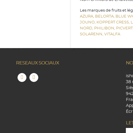
Les marques de fruits et lé
AZURA,
BELORTA,
BLUE W
JOUNO,
KOPPERT CRESS,
NORD,
PHILIBON,
PICVERT
SOLARENN,
VITALFA
RESEAUX SOCIAUX
NO
is
38 
Siè
94
Fra
App
Écr
LE