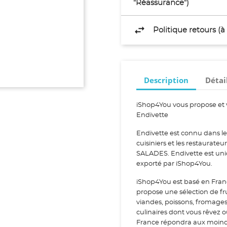
"Réassurance")
Politique retours (
Description
Détai
iShop4You vous propose et 
Endivette
Endivette est connu dans le
cuisiniers et les restaurate
SALADES. Endivette est uniq
exporté par iShop4You.
iShop4You est basé en Fran
propose une sélection de fr
viandes, poissons, fromage
culinaires dont vous rêvez 
France répondra aux moindr